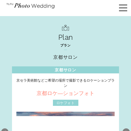
Top
Plan
Pickup
プラン
Plan
京都サロン
Salon
京都サロン
Flow
京セラ美術館などご希望の場所で撮影できるロケーションプラ
京都
ン
Q&A
京都ロケ―ションフォト
ロケフォト